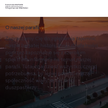
Rzymskokatolicka Parafia
Matki Bożej Bolesnej w Nysie
Misjonarze Werbiści
O naszej parafii
Zapraszamy Cię do zgłębienia tajemnic
naszej bogatej historii, misji i działalności
poprzez zapoznanie się z szerokim
spektrum informacji na temat naszej
parafii. Tutaj znajdziesz wszystko, czego
potrzebujesz, by lepiej poznać naszą
społeczność wiary, jej cel, oraz
duszpasterzy