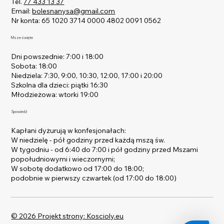
Tel.
77 433 13 37
Komisji Edukacji Narodowej, osiedla Gałczyńskiego, 
Email:
bolesnanysa@gmail.com
osiedle Rodziewiczówny, Zamłynie i wyżej wymienione 
Nr konta: 65 1020 3714 0000 4802 0091 0562
ulice dołączone w 1978 roku.

Msze święte
Parafia Matki Bożej Bolesnej rozrosła się bardzo 
Dni powszednie: 7:00 i 18:00
szybko. Z 600 wiernych w 1946 roku liczba parafian 
Sobota: 18:00
wzrosła do 9000 w 1992 roku. Obecnie liczy 11000 
Niedziela: 7:30, 9:00, 10:30, 12:00, 17:00 i 20:00
parafian i jest drugą pod względem liczby wiernych 
Szkolna dla dzieci: piątki 16:30
parafią w 48-tysięczenj Nysie.
Młodzieżowa: wtorki 19:00
Spowiedź
Kapłani dyżurują w konfesjonałach:
W niedzielę - pół godziny przed każdą mszą św.
W tygodniu - od 6:40 do 7:00 i pół godziny przed Mszami
popołudniowymi i wieczornymi;
W sobotę dodatkowo od 17:00 do 18:00;
podobnie w pierwszy czwartek (od 17:00 do 18:00)
© 2026 Projekt strony: Koscioly.eu