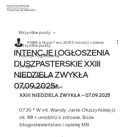
Rzymskokatolicka Parafia
Matki Bożej Bolesnej w Nysie
Misjonarze Werbiści
Wszystkie posty
PMBB w Nysie
7 wrz 2025
5 minut(y) czytania
Wszystkie posty
INTENCJE I OGŁOSZENIA
Intencje i ogłoszenia
DUSZPASTERSKIE XXIII
Uwaga...
NIEDZIELA ZWYKŁA
Intencje Mszlane
07.09.2025r.
Ogłoszenia Parafialne
XXIII NIEDZIELA ZWYKŁA – 07.09.2025
07.30 * W int. Wandy Janik-Dłuszyńskiej (z 
ok. 88 r. urodzin) o zdrowie, Boże 
błogosławieństwo i opiekę MB