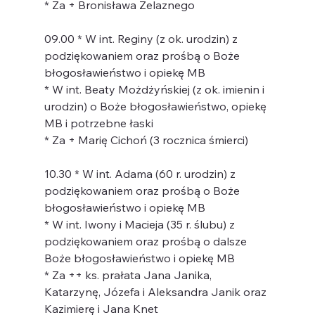
* Za + Bronisława Żelaznego
09.00 * W int. Reginy (z ok. urodzin) z 
podziękowaniem oraz prośbą o Boże 
błogosławieństwo i opiekę MB
* W int. Beaty Możdżyńskiej (z ok. imienin i 
urodzin) o Boże błogosławieństwo, opiekę 
MB i potrzebne łaski
* Za + Marię Cichoń (3 rocznica śmierci)
10.30 * W int. Adama (60 r. urodzin) z 
podziękowaniem oraz prośbą o Boże 
błogosławieństwo i opiekę MB
* W int. Iwony i Macieja (35 r. ślubu) z 
podziękowaniem oraz prośbą o dalsze 
Boże błogosławieństwo i opiekę MB
* Za ++ ks. prałata Jana Janika, 
Katarzynę, Józefa i Aleksandra Janik oraz 
Kazimierę i Jana Knet