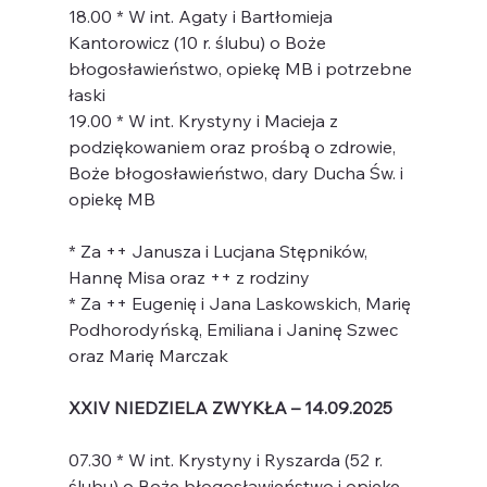
18.00 * W int. Agaty i Bartłomieja 
Kantorowicz (10 r. ślubu) o Boże 
błogosławieństwo, opiekę MB i potrzebne 
łaski
19.00 * W int. Krystyny i Macieja z 
podziękowaniem oraz prośbą o zdrowie, 
Boże błogosławieństwo, dary Ducha Św. i 
opiekę MB
* Za ++ Janusza i Lucjana Stępników, 
Hannę Misa oraz ++ z rodziny
* Za ++ Eugenię i Jana Laskowskich, Marię 
Podhorodyńską, Emiliana i Janinę Szwec 
oraz Marię Marczak
XXIV NIEDZIELA ZWYKŁA – 14.09.2025
07.30 * W int. Krystyny i Ryszarda (52 r. 
ślubu) o Boże błogosławieństwo i opiekę 