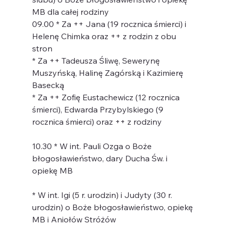
MB dla całej rodziny
09.00 * Za ++ Jana (19 rocznica śmierci) i 
Helenę Chimka oraz ++ z rodzin z obu 
stron
* Za ++ Tadeusza Śliwę, Sewerynę 
Muszyńską, Halinę Zagórską i Kazimierę 
Basecką
* Za ++ Zofię Eustachewicz (12 rocznica 
śmierci), Edwarda Przybylskiego (9 
rocznica śmierci) oraz ++ z rodziny
10.30 * W int. Pauli Ozga o Boże 
błogosławieństwo, dary Ducha Św. i 
opiekę MB
* W int. Igi (5 r. urodzin) i Judyty (30 r. 
urodzin) o Boże błogosławieństwo, opiekę 
MB i Aniołów Stróżów