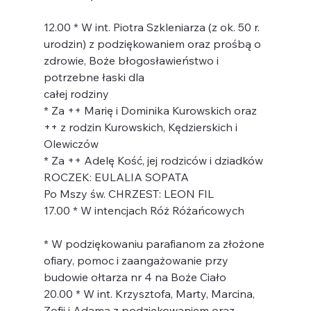
12.00 * W int. Piotra Szkleniarza (z ok. 50 r. 
urodzin) z podziękowaniem oraz prośbą o 
zdrowie, Boże błogosławieństwo i 
potrzebne łaski dla
całej rodziny
* Za ++ Marię i Dominika Kurowskich oraz 
++ z rodzin Kurowskich, Kędzierskich i 
Olewiczów
* Za ++ Adelę Kość, jej rodziców i dziadków
ROCZEK: EULALIA SOPATA
Po Mszy św. CHRZEST: LEON FIL
17.00 * W intencjach Róż Różańcowych
* W podziękowaniu parafianom za złożone 
ofiary, pomoc i zaangażowanie przy 
budowie ołtarza nr 4 na Boże Ciało
20.00 * W int. Krzysztofa, Marty, Marcina, 
Zofii i Adama z podziękowaniem oraz 