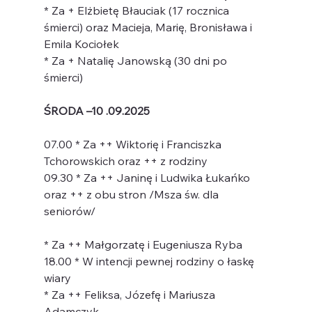
* Za + Elżbietę Błauciak (17 rocznica 
śmierci) oraz Macieja, Marię, Bronisława i 
Emila Kociołek
* Za + Natalię Janowską (30 dni po 
śmierci)
ŚRODA –10 .09.2025
07.00 * Za ++ Wiktorię i Franciszka 
Tchorowskich oraz ++ z rodziny
09.30 * Za ++ Janinę i Ludwika Łukańko 
oraz ++ z obu stron /Msza św. dla 
seniorów/
* Za ++ Małgorzatę i Eugeniusza Ryba
18.00 * W intencji pewnej rodziny o łaskę 
wiary
* Za ++ Feliksa, Józefę i Mariusza 
Adamczyk