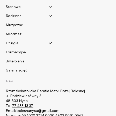
Stanowe
Rodzinne
Muzyczne
Młodzież
Liturgia
Formacyjne
Uwielbienie
Galeria zdjęć
Kontakt
Rzymskokatolicka Parafia Matki Bożej Bolesnej
ul. Rodziewiczówny 3
48-303 Nysa
Tel.
77 433 13 37
Email:
bolesnanysa@gmail.com
Nr konta: 65 1020 3714 0000 4802 0091 0562