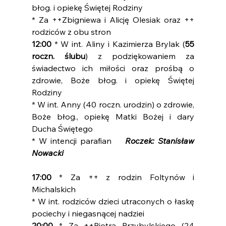
błog. i opiekę Świętej Rodziny
* Za ++Zbigniewa i Alicję Olesiak oraz ++ 
rodziców z obu stron
12:00
 * W int. Aliny i Kazimierza Brylak (
55 
roczn. ślubu
) z podziękowaniem za 
świadectwo ich miłości oraz prośbą o 
zdrowie, Boże błog. i opiekę Świętej 
Rodziny
* W int. Anny (40 roczn. urodzin) o zdrowie, 
Boże błog., opiekę Matki Bożej i dary 
Ducha Świętego
* W intencji parafian   
 Roczek: Stanisław 
Nowacki
17:00
 * Za ++ z rodzin Foltynów i 
Michalskich
* W int. rodziców dzieci utraconych o łaskę 
pociechy i niegasnącej nadziei
20:00
 * Za ++Piotra Przybylskiego (24 