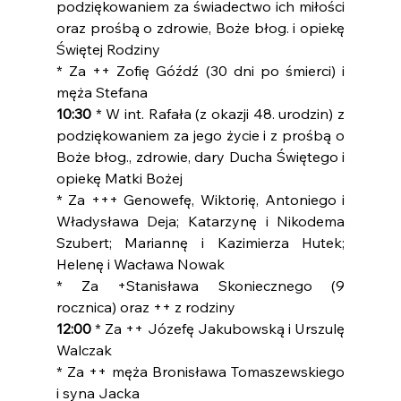
podziękowaniem za świadectwo ich miłości 
oraz prośbą o zdrowie, Boże błog. i opiekę 
Świętej Rodziny
* Za ++ Zofię Góźdź (30 dni po śmierci) i 
męża Stefana
10:30 
* W int. Rafała (z okazji 48. urodzin) z 
podziękowaniem za jego życie i z prośbą o 
Boże błog., zdrowie, dary Ducha Świętego i 
opiekę Matki Bożej
* Za +++ Genowefę, Wiktorię, Antoniego i 
Władysława Deja; Katarzynę i Nikodema 
Szubert; Mariannę i Kazimierza Hutek; 
Helenę i Wacława Nowak
* Za +Stanisława Skoniecznego (9 
rocznica) oraz ++ z rodziny
12:00
 * Za ++ Józefę Jakubowską i Urszulę 
Walczak
* Za ++ męża Bronisława Tomaszewskiego 
i syna Jacka