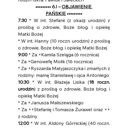
••••••••• 6.I – 
OBJAWIENIE 
PAŃSKIE
 •••••••••
7:30
 * W int. Stefanii (z okazji urodzin) z 
prośbą o zdrowie, Boże błog. i opiekę 
Matki Bożej
* W int. Hanny (10 roczn. urodzin) z prośbą 
o zdrowie, Boże błog. i opiekę Matki Bożej
9:00 
* Za +Kamila Szeląga (6 rocznica)
* Za +Genowefę Molik (16 rocznica)
* Za +Ryszarda Matyjaszczyka i zmarłych z 
rodziny: mamę Stanisławę i ojca Antoniego
10:30 
* W int. Błażeja Lisika (
18 roczn. 
urodzin
) z prośbą o zdrowie, Boże błog. i 
opiekę Matki Bożej
* Za +Janusza Maliszewskiego
* Za ++Stefanię i Tomasza Żurawel oraz ++ 
z rodziny
12:00
 * W int. Aldony Górnickiej (40 roczn. 