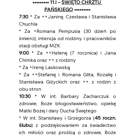
••••••••• 11.I – 
ŚWIĘTO CHRZTU 
PAŃSKIEGO
 •••••••••
7:30 
* Za ++Janinę, Czesława i Stanisława 
Chuchla
* Za +Romana Pempusia (30 dzień po 
śmierci), intencja od rodziny i pracowników 
stacji obsługi MZK
9:00 
* Za ++Helenę (7 rocznica) i Jana 
Chimka oraz ++ z rodziny
* Za +Irenę Laskowską
* Za ++Stefanię i Romana Glita, Rozalię i 
Stanisława Giżyckich oraz ++ z rodzin z 
obu stron
10:30 
* W int. Barbary Zacharczuk o 
zdrowie, Boże błogosławieństwo, opiekę 
Matki Bożej i dary Ducha Świętego
* W int. Stanisławy i Grzegorza (
45 roczn. 
ślubu
) z podziękowaniem za świadectwo 
ich miłości oraz prośbą o zdrowie, Boże 