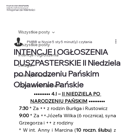
Rzymskokatolicka Parafia
Matki Bożej Bolesnej w Nysie
Misjonarze Werbiści
Wszystkie posty
PMBB w Nysie
5 sty
5 minut(y) czytania
Wszystkie posty
INTENCJE I OGŁOSZENIA
Intencje i ogłoszenia
DUSZPASTERSKIE II Niedziela
Uwaga...
po Narodzeniu Pańskim
Intencje Mszlane
Objawienie Pańskie
Ogłoszenia Parafialne
••••••••• 4.I – 
II NIEDZIELA PO 
NARODZENIU PAŃSKIM
 •••••••••
7:30
 * Za ++ z rodzin Burliga i Rustowicz
9:00 
* Za ++Józefa Wilka (6 rocznica), syna 
Grzegorza i ++ z rodziny
* W int. Anny i Marcina (
10 roczn. ślubu
) z 