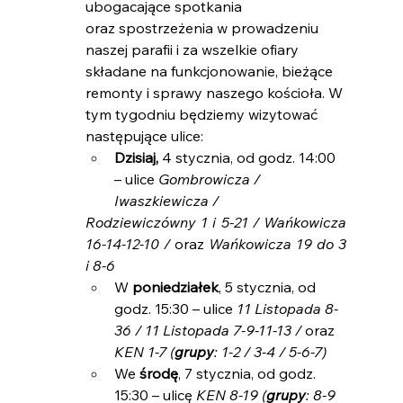
ubogacające spotkania 
oraz spostrzeżenia w prowadzeniu 
naszej parafii i za wszelkie ofiary 
składane na funkcjonowanie, bieżące 
remonty i sprawy naszego kościoła. W 
tym tygodniu będziemy wizytować 
następujące ulice:
Dzisiaj, 
4 stycznia, od godz. 14:00 
– ulice 
Gombrowicza / 
Iwaszkiewicza /
Rodziewiczówny 1 i 5-21 / Wańkowicza 
16-14-12-10 / 
oraz
 Wańkowicza 19 do 3 
i 8-6
W 
poniedziałek
, 5 stycznia, od 
godz. 15:30 – ulice 
11 Listopada 8-
36 / 11 Listopada 7-9-11-13 / 
oraz 
KEN 1-7 (
grupy
: 1-2 / 3-4 / 5-6-7)
We 
środę
, 7 stycznia, od godz. 
15:30 – ulicę 
KEN 8-19 (
grupy
: 8-9 