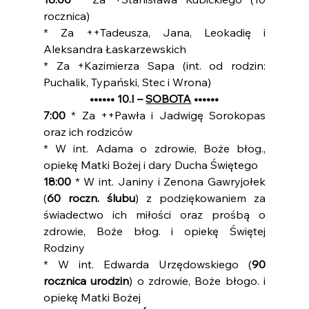
rocznica)
* Za ++Tadeusza, Jana, Leokadię i 
Aleksandra Łaskarzewskich
* Za +Kazimierza Sapa (int. od rodzin: 
Puchalik, Typański, Stec i Wrona)
•••••• 10.I – 
SOBOTA
 ••••••
7:00 
* Za ++Pawła i Jadwigę Sorokopas 
oraz ich rodziców
* W int. Adama o zdrowie, Boże błog., 
opiekę Matki Bożej i dary Ducha Świętego
18:00
 * W int. Janiny i Zenona Gawryjołek 
(
60 roczn. ślubu
) z podziękowaniem za 
świadectwo ich miłości oraz prośbą o 
zdrowie, Boże błog. i opiekę Świętej 
Rodziny
* W int. Edwarda Urzędowskiego (
90 
rocznica urodzin
) o zdrowie, Boże błogo. i 
opiekę Matki Bożej