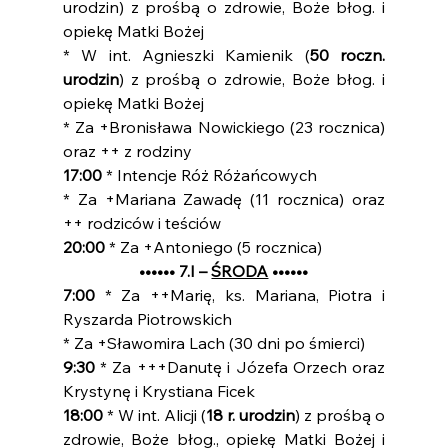
urodzin) z prośbą o zdrowie, Boże błog. i 
opiekę Matki Bożej
* W int. Agnieszki Kamienik (
50 roczn. 
urodzin
) z prośbą o zdrowie, Boże błog. i 
opiekę Matki Bożej
* Za +Bronisława Nowickiego (23 rocznica) 
oraz ++ z rodziny
17:00
 * Intencje Róż Różańcowych
* Za +Mariana Zawadę (11 rocznica) oraz 
++ rodziców i teściów
20:00 
* Za +Antoniego (5 rocznica)
•••••• 7.I – 
ŚRODA
 ••••••
7:00 
* Za ++Marię, ks. Mariana, Piotra i 
Ryszarda Piotrowskich
* Za +Sławomira Lach (30 dni po śmierci)
9:30
 * Za +++Danutę i Józefa Orzech oraz 
Krystynę i Krystiana Ficek
18:00 
* W int. Alicji (
18 r. urodzin
) z prośbą o 
zdrowie, Boże błog., opiekę Matki Bożej i 