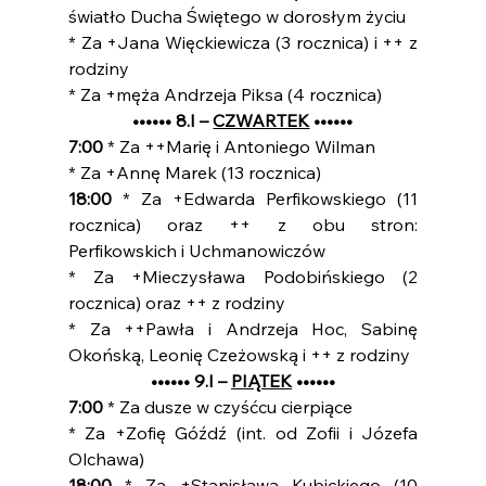
światło Ducha Świętego w dorosłym życiu
* Za +Jana Więckiewicza (3 rocznica) i ++ z 
rodziny
* Za +męża Andrzeja Piksa (4 rocznica)
•••••• 8.I – 
CZWARTEK
 ••••••
7:00 
* Za ++Marię i Antoniego Wilman
* Za +Annę Marek (13 rocznica)
18:00
 * Za +Edwarda Perfikowskiego (11 
rocznica) oraz ++ z obu stron: 
Perfikowskich i Uchmanowiczów
* Za +Mieczysława Podobińskiego (2 
rocznica) oraz ++ z rodziny
* Za ++Pawła i Andrzeja Hoc, Sabinę 
Okońską, Leonię Czeżowską i ++ z rodziny
•••••• 9.I – 
PIĄTEK
 ••••••
7:00 
* Za dusze w czyśćcu cierpiące
* Za +Zofię Góźdź (int. od Zofii i Józefa 
Olchawa)
18:00
 * Za +Stanisława Kubickiego (10 