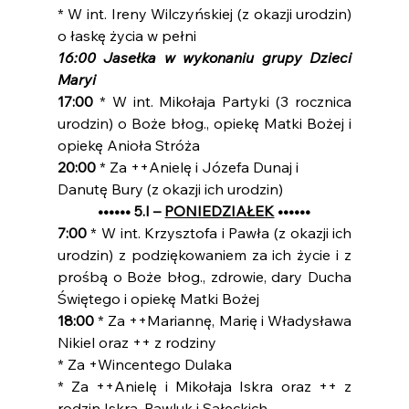
* W int. Ireny Wilczyńskiej (z okazji urodzin) 
o łaskę życia w pełni
16:00 Jasełka w wykonaniu grupy Dzieci 
Maryi
17:00 
* W int. Mikołaja Partyki (3 rocznica 
urodzin) o Boże błog., opiekę Matki Bożej i 
opiekę Anioła Stróża
20:00 
* Za ++Anielę i Józefa Dunaj i 
Danutę Bury (z okazji ich urodzin)
•••••• 5.I – 
PONIEDZIAŁEK
 ••••••
7:00 
* W int. Krzysztofa i Pawła (z okazji ich 
urodzin) z podziękowaniem za ich życie i z 
prośbą o Boże błog., zdrowie, dary Ducha 
Świętego i opiekę Matki Bożej
18:00 
* Za ++Mariannę, Marię i Władysława 
Nikiel oraz ++ z rodziny
* Za +Wincentego Dulaka
* Za ++Anielę i Mikołaja Iskra oraz ++ z 
rodzin Iskra, Pawluk i Sałeckich