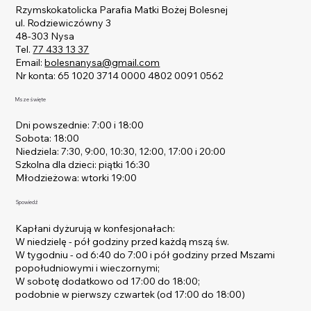
Rzymskokatolicka Parafia Matki Bożej Bolesnej
ul. Rodziewiczówny 3
48-303 Nysa
Tel.
77 433 13 37
Email:
bolesnanysa@gmail.com
Nr konta: 65 1020 3714 0000 4802 0091 0562
Msze święte
Dni powszednie: 7:00 i 18:00
Sobota: 18:00
Niedziela: 7:30, 9:00, 10:30, 12:00, 17:00 i 20:00
Szkolna dla dzieci: piątki 16:30
Młodzieżowa: wtorki 19:00
Spowiedź
Kapłani dyżurują w konfesjonałach:
W niedzielę - pół godziny przed każdą mszą św.
W tygodniu - od 6:40 do 7:00 i pół godziny przed Mszami
popołudniowymi i wieczornymi;
W sobotę dodatkowo od 17:00 do 18:00;
podobnie w pierwszy czwartek (od 17:00 do 18:00)