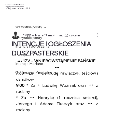
Rzymskokatolicka Parafia
Matki Bożej Bolesnej w Nysie
Misjonarze Werbiści
Wszystkie posty
PMBB w Nysie
17 maj
4 minut(y) czytania
Wszystkie posty
INTENCJE I OGŁOSZENIA
Intencje i ogłoszenia
DUSZPASTERSKIE
Uwaga...
••• 17.V – WNIEBOWSTĄPIENIE PAŃSKIE 
Intencje Mszlane
•••
Ogłoszenia Parafialne
7:30 
* Za ++ Gertrudę Pawlaczyk, teściów i 
dziadków
9:00 
* Za + Ludwikę Woźniak oraz ++ z 
rodziny
* Za ++ Henrykę (1 rocznica śmierci), 
Jerzego i Adama Tkaczyk oraz ++ z 
rodziny