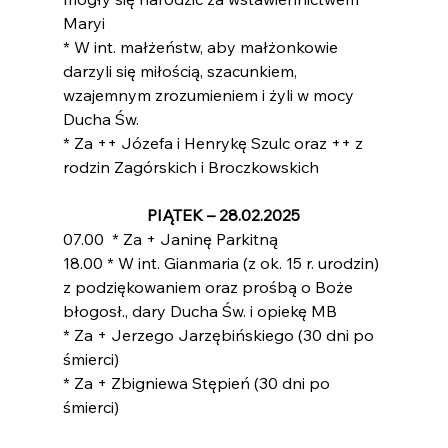
Maryi
* W int. małżeństw, aby małżonkowie 
darzyli się miłością, szacunkiem, 
wzajemnym zrozumieniem i żyli w mocy 
Ducha Św.
* Za ++ Józefa i Henrykę Szulc oraz ++ z 
rodzin Zagórskich i Broczkowskich
PIĄTEK – 28.02.2025
07.00  * Za + Janinę Parkitną
18.00 * W int. Gianmaria (z ok. 15 r. urodzin) 
z podziękowaniem oraz prośbą o Boże 
błogosł., dary Ducha Św. i opiekę MB
* Za + Jerzego Jarzębińskiego (30 dni po 
śmierci)
* Za + Zbigniewa Stępień (30 dni po 
śmierci)