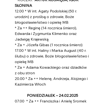
SŁONINA
12.00 * W int. Agaty Podolskiej (50 r. 
urodzin) z prośbą o zdrowie, Boże 
błogosławieństwo i opiekę MB
* Za ++ Reginę (14 rocznica śmierci), 
Edwarda i Zygmunta Klimenko oraz 
Jadwigę Krajewską
* Za + Józefa Gibas (1 rocznica śmierci)
17.00 * W int. Haliny i Marka August (40 r. 
ślubu) o zdrowie, Boże błogosławieństwo i 
opiekę MB
* Za + Adama Kowackiego oraz dziadków 
z obu stron
20.00 * Za ++ Helenę, Andrzeja, Alojzego i 
Kazimierza Włoch
PONIEDZIAŁEK – 24.02.2025
07.00  * Za ++ Franciszka i Anielę Sromek