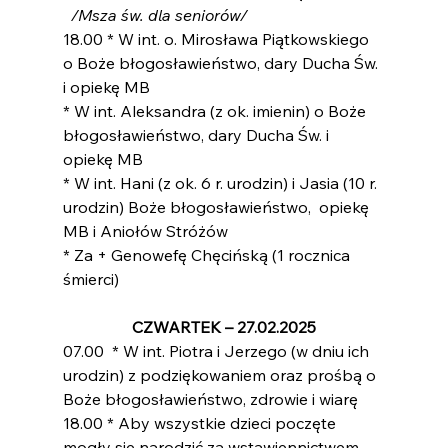
/Msza św. dla seniorów/
18.00 * W int. o. Mirosława Piątkowskiego  
o Boże błogosławieństwo, dary Ducha Św. 
i opiekę MB
* W int. Aleksandra (z ok. imienin) o Boże 
błogosławieństwo, dary Ducha Św. i 
opiekę MB
* W int. Hani (z ok. 6 r. urodzin) i Jasia (10 r. 
urodzin) Boże błogosławieństwo,  opiekę 
MB i Aniołów Stróżów
* Za + Genowefę Chęcińską (1 rocznica 
śmierci)
CZWARTEK – 27.02.2025
07.00  * W int. Piotra i Jerzego (w dniu ich 
urodzin) z podziękowaniem oraz prośbą o 
Boże błogosławieństwo, zdrowie i wiarę
18.00 * Aby wszystkie dzieci poczęte 
mogły się narodzić za wstawiennictwem 