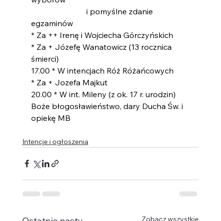
                            i pomyślne zdanie 
egzaminów
* Za ++ Irenę i Wojciecha Górczyńskich
* Za + Józefę Wanatowicz (13 rocznica 
śmierci)
17.00 * W intencjach Róż Różańcowych
* Za + Jozefa Majkut
20.00 * W int. Mileny (z ok. 17 r. urodzin) 
Boże błogosławieństwo, dary Ducha Św. i 
opiekę MB
Intencje i ogłoszenia
Zobacz wszystkie
Ostatnie posty