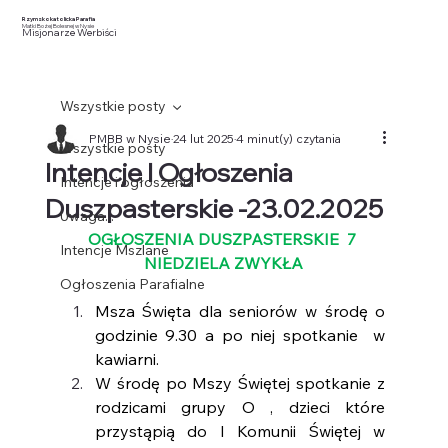
Rzymskokatolicka Parafia
Matki Bożej Bolesnej w Nysie
Misjonarze Werbiści
Wszystkie posty
PMBB w Nysie
24 lut 2025
4 minut(y) czytania
Wszystkie posty
Intencje I Ogłoszenia
Intencje i ogłoszenia
Duszpasterskie -23.02.2025
Uwaga...
OGŁOSZENIA DUSZPASTERSKIE  7 
Intencje Mszlane
NIEDZIELA ZWYKŁA
Ogłoszenia Parafialne
Msza Święta dla seniorów w środę o 
godzinie 9.30 a po niej spotkanie  w 
kawiarni. 
W środę po Mszy Świętej spotkanie z 
rodzicami grupy O , dzieci które 
przystąpią do I Komunii Świętej w 