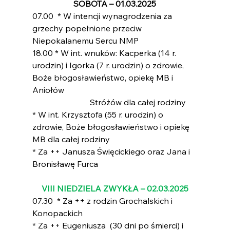
SOBOTA – 01.03.2025
07.00  * W intencji wynagrodzenia za 
grzechy popełnione przeciw 
Niepokalanemu Sercu NMP
18.00 * W int. wnuków: Kacperka (14 r. 
urodzin) i Igorka (7 r. urodzin) o zdrowie, 
Boże błogosławieństwo, opiekę MB i 
Aniołów 
                            Stróżów dla całej rodziny
* W int. Krzysztofa (55 r. urodzin) o 
zdrowie, Boże błogosławieństwo i opiekę 
MB dla całej rodziny
* Za ++ Janusza Święcickiego oraz Jana i 
Bronisławę Furca
VIII NIEDZIELA ZWYKŁA – 02.03.2025
07.30  * Za ++ z rodzin Grochalskich i 
Konopackich
* Za ++ Eugeniusza  (30 dni po śmierci) i 