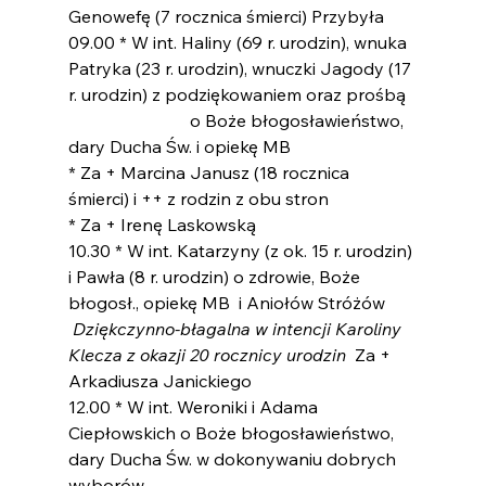
Genowefę (7 rocznica śmierci) Przybyła
09.00 * W int. Haliny (69 r. urodzin), wnuka 
Patryka (23 r. urodzin), wnuczki Jagody (17 
r. urodzin) z podziękowaniem oraz prośbą 
                            o Boże błogosławieństwo, 
dary Ducha Św. i opiekę MB
* Za + Marcina Janusz (18 rocznica 
śmierci) i ++ z rodzin z obu stron
* Za + Irenę Laskowską
10.30 * W int. Katarzyny (z ok. 15 r. urodzin) 
i Pawła (8 r. urodzin) o zdrowie, Boże 
błogosł., opiekę MB  i Aniołów Stróżów
 Dziękczynno-błagalna w intencji Karoliny 
Klecza z okazji 20 rocznicy urodzin 
 Za + 
Arkadiusza Janickiego 
12.00 * W int. Weroniki i Adama 
Ciepłowskich o Boże błogosławieństwo, 
dary Ducha Św. w dokonywaniu dobrych 
wyborów 