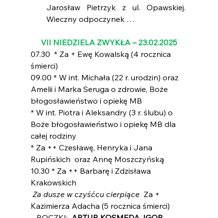
Jarosław Pietrzyk z ul. Opawskiej.  
Wieczny odpoczynek …  
VII NIEDZIELA ZWYKŁA – 23.02.2025
07.30  * Za + Ewę Kowalską (4 rocznica 
śmierci)
09.00 * W int. Michała (22 r. urodzin) oraz 
Amelii i Marka Seruga o zdrowie, Boże 
błogosławieństwo i opiekę MB
* W int. Piotra i Aleksandry (3 r. ślubu) o 
Boże błogosławieństwo i opiekę MB dla 
całej rodziny
* Za ++ Czesławę, Henryka i Jana 
Rupińskich  oraz Annę Moszczyńską
10.30 * Za ++ Barbarę i Zdzisława 
Krakowskich
 Za dusze w czyśćcu cierpiące 
 Za + 
Kazimierza Adacha (5 rocznica śmierci)
   ROCZKI: 
 ARTUR KOSMĘDA, IGOR 