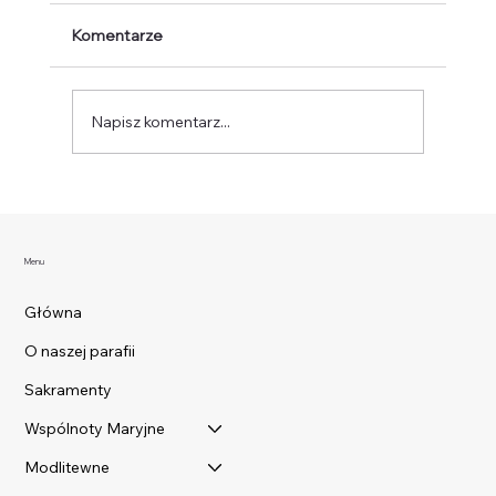
Komentarze
Napisz komentarz...
INTENCJE I OGŁOSZENIA
DUSZPASTERSKIE XV Niedziela Zwykła
12 lipca 2026r.
Menu
Główna
O naszej parafii
Sakramenty
Wspólnoty Maryjne
Modlitewne